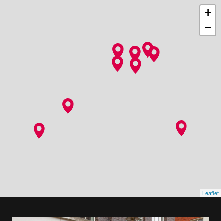
+
−
Leaflet