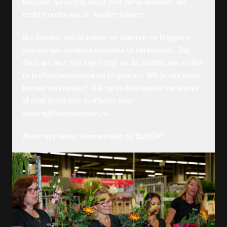
brengen we overal kleur met verse bloemen die 
rechtstreeks van de kweker komen.
We houden van bloemen en planten en krijgen er 
energie van anderen daarmee te verwennen. Dat 
doen we met een eigen stijl en de ambitie om verder 
te professionaliseren en te groeien. Wil je ons team 
komen versterken? Klik op onderstaande vacatures 
of mail je CV met motivatie naar 
sandra@bloemenzaak.nl.
Kleur het leven, kom werken bij BLOEM!